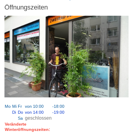
Öffnungszeiten
Mo
Mi
Fr
von 10:00
-18:00
Di
Do
von 14:00
-19:00
geschlossen
Sa
Veränderte
Winteröffnungszeiten: