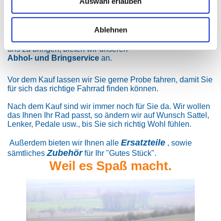
Auswahl erlauben
Sollte die Reparatur länger andauern oder Sie sind auf ein
Fahrrad angewiesen, dann können Sie unseren
Ablehnen
Fahrrad-Leihservice
in Anspruch nehmen.
Für diejenigen, die keine Möglichkeit haben, Ihr Fahrrad zu
uns zu bringen, bieten wir unseren
Abhol- und Bringservice
an.
Vor dem Kauf lassen wir Sie gerne Probe fahren, damit Sie
für sich das richtige Fahrrad finden können.
Nach dem Kauf sind wir immer noch für Sie da. Wir wollen
das Ihnen Ihr Rad passt, so ändern wir auf Wunsch Sattel,
Lenker, Pedale usw., bis Sie sich richtig Wohl fühlen.
Ersatzteile
Außerdem bieten wir Ihnen alle
, sowie
Zubehör
sämtliches
für Ihr "Gutes Stück".
Weil es Spaß macht.