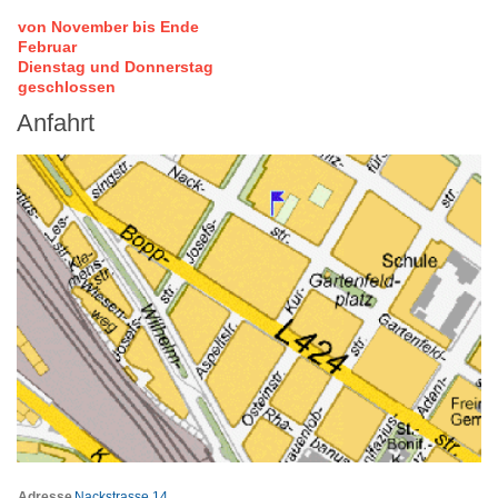
von November bis Ende
Februar
Dienstag und Donnerstag
geschlossen
Anfahrt
Adresse
Nackstrasse 14